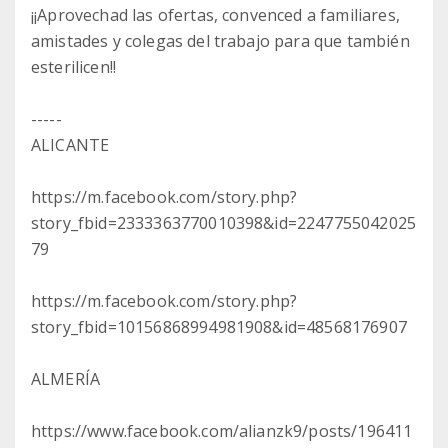
¡¡Aprovechad las ofertas, convenced a familiares,
amistades y colegas del trabajo para que también
esterilicen!!
-----
ALICANTE
https://m.facebook.com/story.php?
story_fbid=2333363770010398&id=2247755042025
79
https://m.facebook.com/story.php?
story_fbid=10156868994981908&id=48568176907
ALMERÍA
https://www.facebook.com/alianzk9/posts/196411