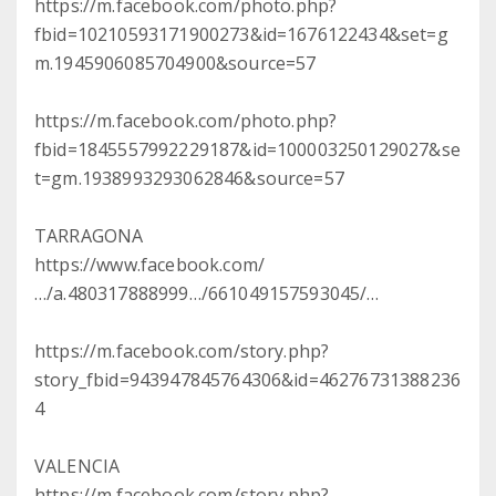
https://m.facebook.com/photo.php?
fbid=10210593171900273&id=1676122434&set=g
m.1945906085704900&source=57
https://m.facebook.com/photo.php?
fbid=1845557992229187&id=100003250129027&se
t=gm.1938993293062846&source=57
TARRAGONA
https://www.facebook.com/
…/a.480317888999…/661049157593045/…
https://m.facebook.com/story.php?
story_fbid=943947845764306&id=46276731388236
4
VALENCIA
https://m.facebook.com/story.php?