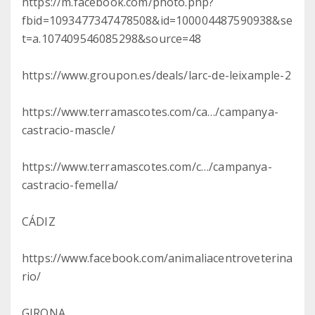
https://m.facebook.com/photo.php?
fbid=1093477347478508&id=100004487590938&se
t=a.107409546085298&source=48
https://www.groupon.es/deals/larc-de-leixample-2
https://www.terramascotes.com/ca…/campanya-
castracio-mascle/
https://www.terramascotes.com/c…/campanya-
castracio-femella/
CÁDIZ
https://www.facebook.com/animaliacentroveterina
rio/
GIRONA