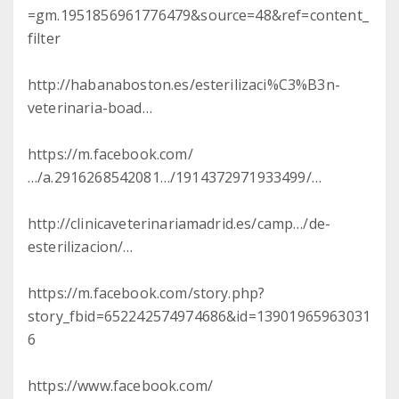
=gm.1951856961776479&source=48&ref=content_
filter
http://habanaboston.es/esterilizaci%C3%B3n-
veterinaria-boad…
https://m.facebook.com/
…/a.2916268542081…/1914372971933499/…
http://clinicaveterinariamadrid.es/camp…/de-
esterilizacion/…
https://m.facebook.com/story.php?
story_fbid=652242574974686&id=13901965963031
6
https://www.facebook.com/