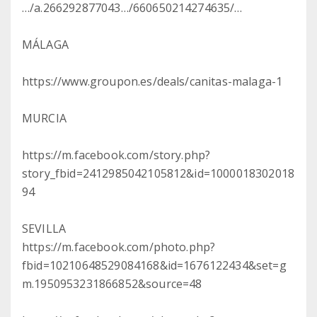
…/a.266292877043…/660650214274635/…
MÁLAGA
https://www.groupon.es/deals/canitas-malaga-1
MURCIA
https://m.facebook.com/story.php?
story_fbid=2412985042105812&id=1000018302018
94
SEVILLA
https://m.facebook.com/photo.php?
fbid=10210648529084168&id=1676122434&set=g
m.1950953231866852&source=48