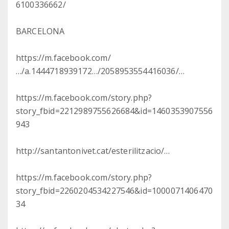
6100336662/
BARCELONA
https://m.facebook.com/
…/a.1444718939172…/2058953554416036/…
https://m.facebook.com/story.php?
story_fbid=2212989755626684&id=1460353907556
943
http://santantonivet.cat/esterilitzacio/…
https://m.facebook.com/story.php?
story_fbid=2260204534227546&id=1000071406470
34