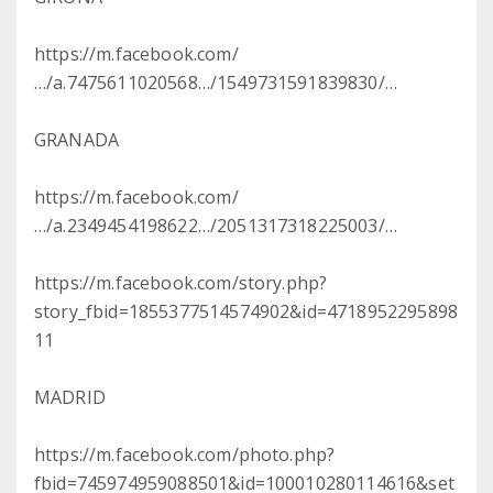
https://m.facebook.com/
…/a.7475611020568…/1549731591839830/…
GRANADA
https://m.facebook.com/
…/a.2349454198622…/2051317318225003/…
https://m.facebook.com/story.php?
story_fbid=1855377514574902&id=4718952295898
11
MADRID
https://m.facebook.com/photo.php?
fbid=745974959088501&id=100010280114616&set