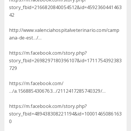
story_fbid=2166820840054512&id=4592360441463
42
http://www.valenciahospitalveterinario.com/camp
ana-de-est…/…
https://m.facebook.com/story.php?
story_fbid=2698297180396107&id=1711754392383
729
https://m.facebook.com/
…/a.1568854306763…/2112417285740329/…
https://m.facebook.com/story.php?
story_fbid=489438308221194&id=10001465086163
0