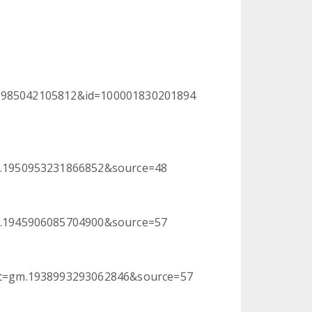
412985042105812&id=100001830201894
.1950953231866852&source=48
.1945906085704900&source=57
t=gm.1938993293062846&source=57