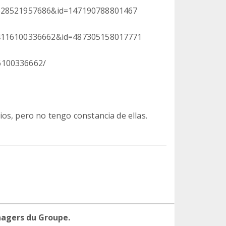
15628521957686&id=147190788801467
964116100336662&id=487305158017771
6100336662/
os, pero no tengo constancia de ellas.
nagers du Groupe.