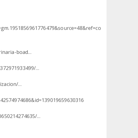
=gm.1951856961776479&source=48&ref=co
rinaria-boad…
4372971933499/…
lizacion/…
52242574974686&id=139019659630316
60650214274635/…