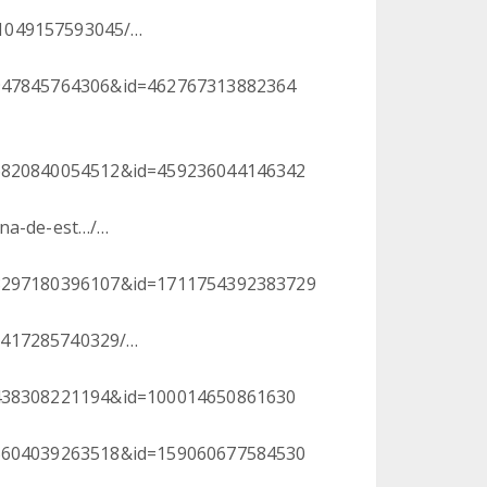
61049157593045/…
43947845764306&id=462767313882364
166820840054512&id=459236044146342
ana-de-est…/…
698297180396107&id=1711754392383729
2417285740329/…
89438308221194&id=100014650861630
075604039263518&id=159060677584530