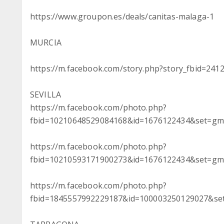
https://www.groupon.es/deals/canitas-malaga-1
MURCIA
https://m.facebook.com/story.php?story_fbid=2
SEVILLA
https://m.facebook.com/photo.php?
fbid=10210648529084168&id=1676122434&set=gm
https://m.facebook.com/photo.php?
fbid=10210593171900273&id=1676122434&set=gm
https://m.facebook.com/photo.php?
fbid=1845557992229187&id=100003250129027&se