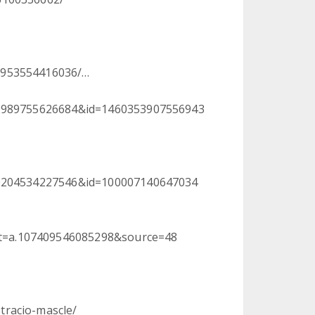
8953554416036/…
212989755626684&id=1460353907556943
260204534227546&id=100007140647034
t=a.107409546085298&source=48
tracio-mascle/