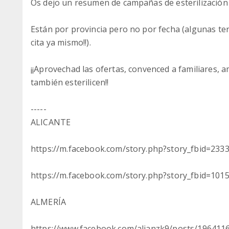
Os dejo un resumen de campañas de esterilización
Están por provincia pero no por fecha (algunas t
cita ya mismo!!).
¡¡Aprovechad las ofertas, convenced a familiares, a
también esterilicen!!
-----
ALICANTE
https://m.facebook.com/story.php?story_fbid=2
https://m.facebook.com/story.php?story_fbid=1
ALMERÍA
https://www.facebook.com/alianzk9/posts/196411