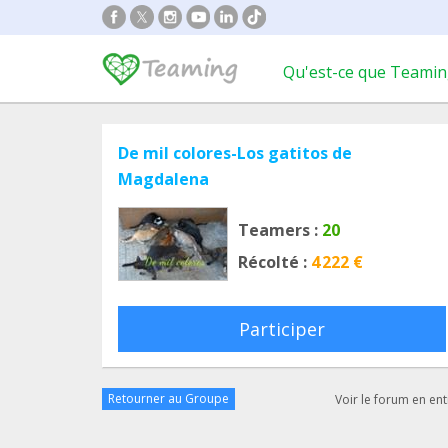
Qu'est-ce que Teamin
De mil colores-Los gatitos de
Magdalena
Teamers :
20
Récolté :
4 222 €
Participer
Retourner au Groupe
Voir le forum en ent