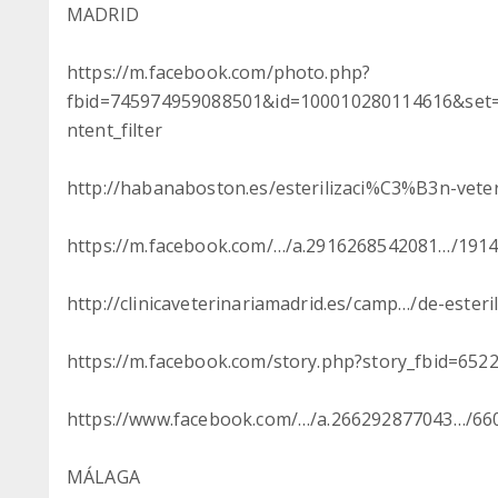
MADRID
https://m.facebook.com/photo.php?
fbid=745974959088501&id=100010280114616&set
ntent_filter
http://habanaboston.es/esterilizaci%C3%B3n-vete
https://m.facebook.com/…/a.2916268542081…/191
http://clinicaveterinariamadrid.es/camp…/de-esteri
https://m.facebook.com/story.php?story_fbid=6
https://www.facebook.com/…/a.266292877043…/6
MÁLAGA