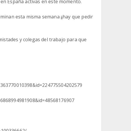
 en España activas en este momento.
erminan esta misma semana ¡¡hay que pedir
mistades y colegas del trabajo para que
333363770010398&id=224775504202579
0156868994981908&id=48568176907
6100336662/