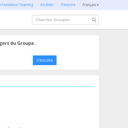
la Fondation Teaming
Accéder
S'inscrire
Français
Chercher
gers du Groupe.
S'inscrire