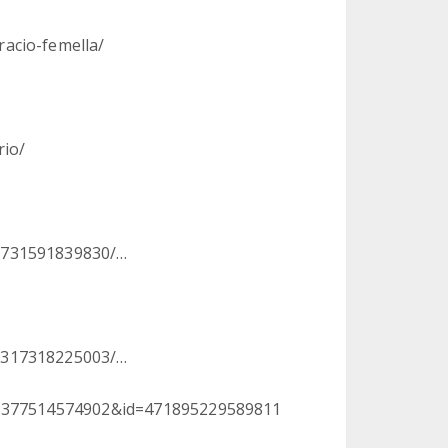
acio-femella/
rio/
9731591839830/…
1317318225003/…
855377514574902&id=471895229589811