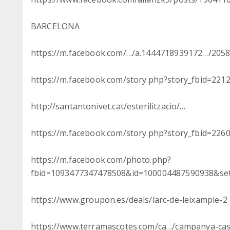
BARCELONA
https://m.facebook.com/…/a.1444718939172…/205
https://m.facebook.com/story.php?story_fbid=2
http://santantonivet.cat/esterilitzacio/…
https://m.facebook.com/story.php?story_fbid=2
https://m.facebook.com/photo.php?
fbid=1093477347478508&id=100004487590938&se
https://www.groupon.es/deals/larc-de-leixample-2
https://www.terramascotes.com/ca…/campanya-cas