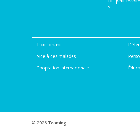
Qui peut récolt
?
Toxicomanie
Défen
Aide à des malades
Perso
Coopration internacionale
Éduca
© 2026 Teaming