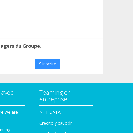
nagers du Groupe.
S'inscrire
 avec
Teaming en
entreprise
re we are
NTT DATA
Credito y caución
aming