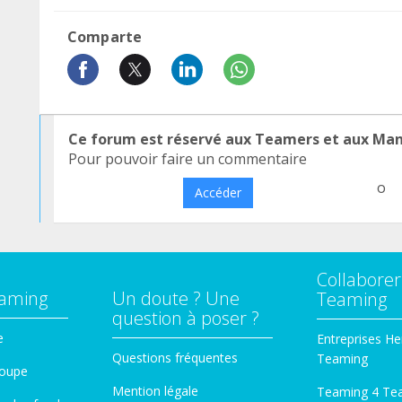
Comparte
Ce forum est réservé aux Teamers et aux Ma
Pour pouvoir faire un commentaire
o
Accéder
Collaborer
eaming
Un doute ? Une
Teaming
question à poser ?
e
Entreprises He
Questions fréquentes
Teaming
roupe
Mention légale
Teaming 4 Te