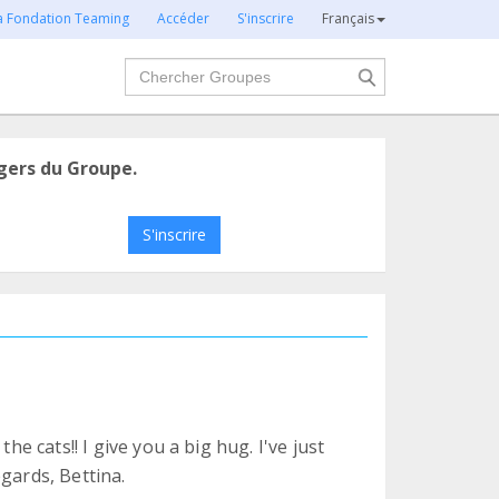
la Fondation Teaming
Accéder
S'inscrire
Français
Chercher
gers du Groupe.
S'inscrire
he cats!! I give you a big hug. I've just
gards, Bettina.