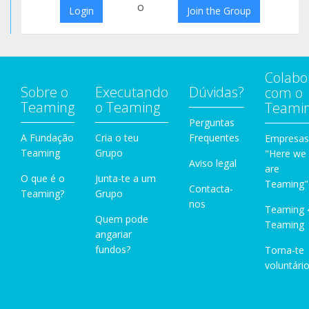
o
Login
Join the Group
Colabo
Sobre o
Executando
Dúvidas?
com o
Teaming
o Teaming
Teami
Perguntas
A Fundação
Cria o teu
Frequentes
Empresas
Teaming
Grupo
"Here we
Aviso legal
are
O que é o
Junta-te a um
Teaming"
Contacta-
Teaming?
Grupo
nos
Teaming 
Quem pode
Teaming
angariar
fundos?
Torna-te
voluntário