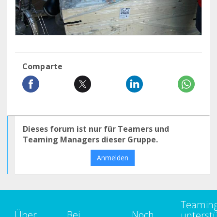
Comparte
Dieses forum ist nur für Teamers und
Teaming Managers dieser Gruppe.
Anmelden
Teamin
Über
Bei
Noch
unterst