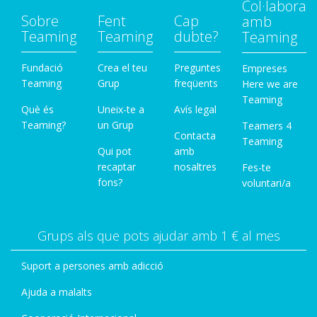
Col·labora
Sobre
Fent
Cap
amb
Teaming
Teaming
dubte?
Teaming
Fundació
Crea el teu
Preguntes
Empreses
Teaming
Grup
freqüents
Here we are
Teaming
Què és
Uneix-te a
Avís legal
Teaming?
un Grup
Teamers 4
Contacta
Teaming
Qui pot
amb
recaptar
nosaltres
Fes-te
fons?
voluntari/a
Grups als que pots ajudar amb 1 € al mes
Suport a persones amb adicció
Ajuda a malalts