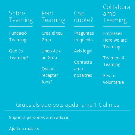
Col·labora
Sobre
Fent
Cap
amb
Teaming
Teaming
dubte?
Teaming
Fundació
Crea el teu
Preguntes
Empreses
Teaming
Grup
freqüents
Here we are
Teaming
Què és
Uneix-te a
Avís legal
Teaming?
un Grup
Teamers 4
Contacta
Teaming
Qui pot
amb
recaptar
nosaltres
Fes-te
fons?
voluntari/a
Grups als que pots ajudar amb 1 € al mes
Suport a persones amb adicció
Ajuda a malalts