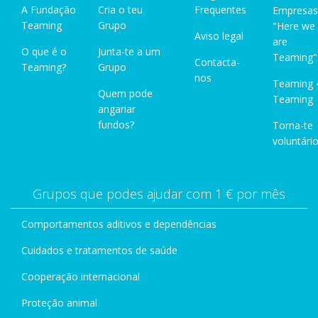
A Fundação
Cria o teu
Frequentes
Empresas
Teaming
Grupo
"Here we
Aviso legal
are
O que é o
Junta-te a um
Teaming"
Contacta-
Teaming?
Grupo
nos
Teaming 
Quem pode
Teaming
angariar
fundos?
Torna-te
voluntário
Grupos que podes ajudar com 1 € por mês
Comportamentos aditivos e dependências
Cuidados e tratamentos de saúde
Cooperação internacional
Proteção animal