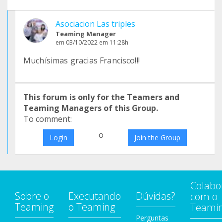
Asociacion Las triples
Teaming Manager
em 03/10/2022 em 11:28h
Muchísimas gracias Francisco!!!
This forum is only for the Teamers and
Teaming Managers of this Group.
To comment:
o
Login
Join the Group
Colabo
Sobre o
Executando
Dúvidas?
com o
Teaming
o Teaming
Teami
Perguntas