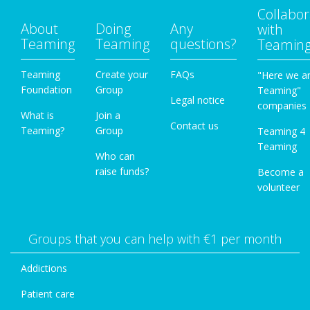
Collabor
About
Doing
Any
with
Teaming
Teaming
questions?
Teamin
Teaming
Create your
FAQs
"Here we a
Foundation
Group
Teaming"
Legal notice
companies
What is
Join a
Contact us
Teaming?
Group
Teaming 4
Teaming
Who can
raise funds?
Become a
volunteer
Groups that you can help with €1 per month
Addictions
Patient care