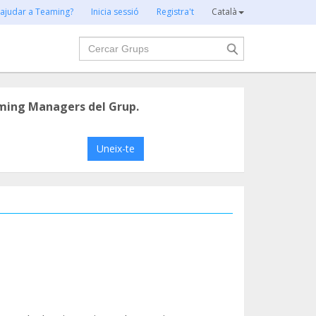
 ajudar a Teaming?
Inicia sessió
Registra't
Català
Cercar
ming Managers del Grup.
Uneix-te