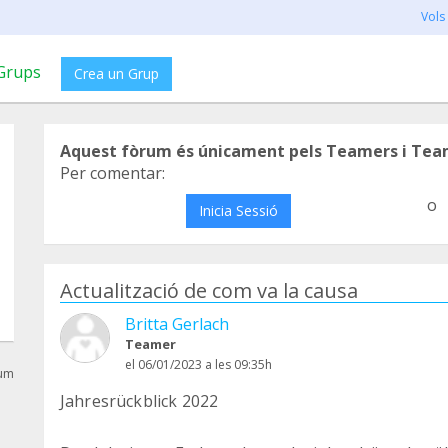
Vols
Grups
Crea un Grup
Aquest fòrum és únicament pels Teamers i Tea
Per comentar:
o
Inicia Sessió
Actualització de com va la causa
Britta Gerlach
Teamer
el 06/01/2023 a les 09:35h
rum
Jahresrückblick 2022