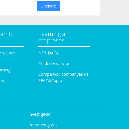
Uneix-te
a amb
Teaming a
empreses
e we are
NTT DATA
Credito y caución
aming
Companys i companyes de
i/a
SEAT&Cupra
Investigació
Persones grans