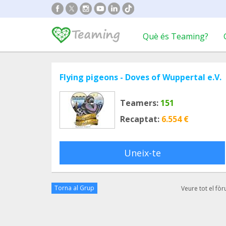
Què és Teaming?
Flying pigeons - Doves of Wuppertal e.V.
Teamers:
151
Recaptat:
6.554 €
Uneix-te
Torna al Grup
Veure tot el fò