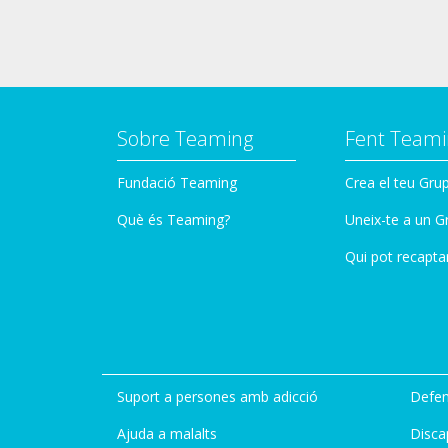
Sobre Teaming
Fent Teami
Fundació Teaming
Crea el teu Gru
Què és Teaming?
Uneix-te a un G
Qui pot recapta
Suport a persones amb adicció
Defen
Ajuda a malalts
Disca