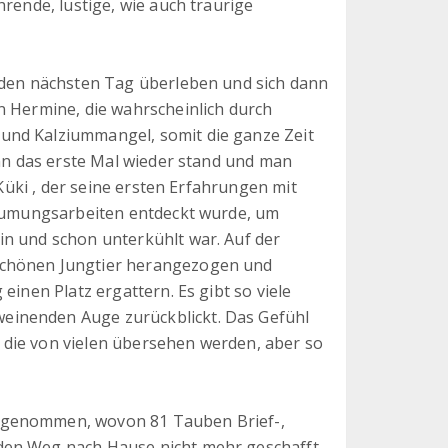
hrende, lustige, wie auch traurige
e den nächsten Tag überleben und sich dann
n Hermine, die wahrscheinlich durch
und Kalziummangel, somit die ganze Zeit
ann das erste Mal wieder stand und man
 Küki , der seine ersten Erfahrungen mit
 Räumungsarbeiten entdeckt wurde, um
in und schon unterkühlt war. Auf der
schönen Jungtier herangezogen und
einen Platz ergattern. Es gibt so viele
einenden Auge zurückblickt. Das Gefühl
die von vielen übersehen werden, aber so
fgenommen, wovon 81 Tauben Brief-,
den Weg nach Hause nicht mehr geschafft