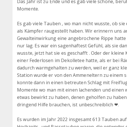
Das Jahr ist zu Ende und es gab viele schöne, berü
Momente.
Es gab viele Tauben , wo man nicht wusste, ob si
als Kämpfer raugestellt haben. Wir erinnern uns a
Gewalteinwirkung eine angebrochene Rippe hatte 
nur lag. Es war ein sagenhaftest Gefühl, als sie d
wusste, jetzt hat sie es geschafft . Oder der kleine
einer Federlosen im Dekolletee hatte, als er bei
dadurch warmgehalten zu werden, weil er ganz kle
Station wurde er von den Ammeneltern zu einem 
konnte dann in einen betreuten Schlag mit Freiflug 
Momente wo man mit einen lachenden und einen w
etwas bewirkt zu haben, denen geholfen zu haben 
dringend Hilfe brauchen, ist unbeschreiblich ❤.
Es wurden im Jahr 2022 insgesamt 613 Tauben au
Hochzeits- und Rassetauben waren, die entweder 