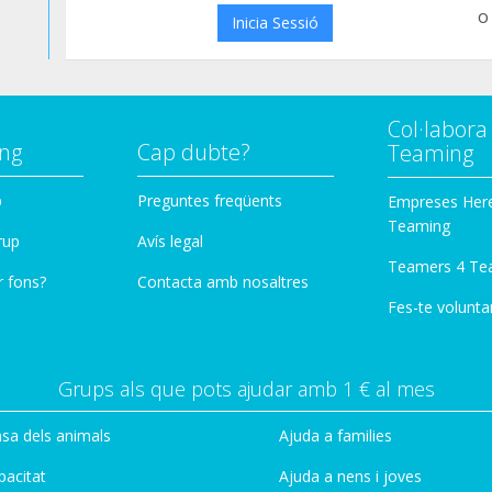
o
Inicia Sessió
Col·labor
ng
Cap dubte?
Teaming
p
Preguntes freqüents
Empreses Her
Teaming
rup
Avís legal
Teamers 4 Te
r fons?
Contacta amb nosaltres
Fes-te voluntar
Grups als que pots ajudar amb 1 € al mes
sa dels animals
Ajuda a families
pacitat
Ajuda a nens i joves