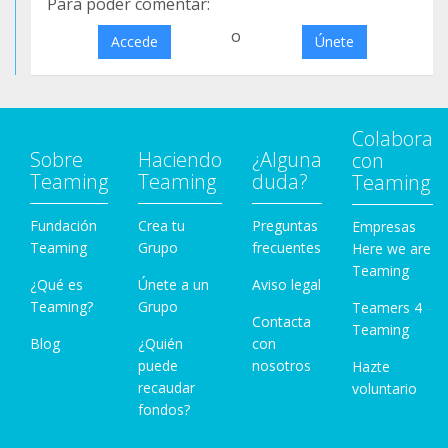
Para poder comentar:
o
Accede
Únete
Colabora
Sobre
Haciendo
¿Alguna
con
Teaming
Teaming
duda?
Teaming
Fundación
Crea tu
Preguntas
Empresas
Teaming
Grupo
frecuentes
Here we are
Teaming
¿Qué es
Únete a un
Aviso legal
Teaming?
Grupo
Teamers 4
Contacta
Teaming
Blog
¿Quién
con
puede
nosotros
Hazte
recaudar
voluntario
fondos?