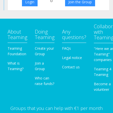
o
Login
Join the Group
Collabor
About
Doing
Any
with
Teaming
Teaming
questions?
Teamin
Teaming
Create your
FAQs
"Here we a
Foundation
Group
Teaming"
Legal notice
companies
What is
Join a
Contact us
Teaming?
Group
Teaming 4
Teaming
Who can
raise funds?
Become a
volunteer
Groups that you can help with €1 per month