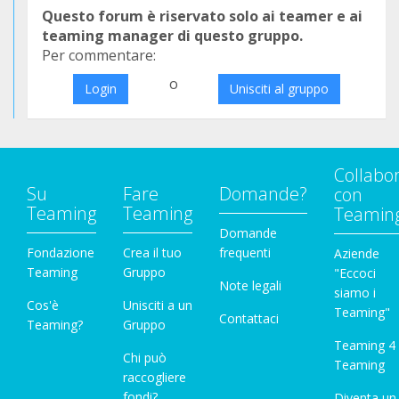
Questo forum è riservato solo ai teamer e ai
teaming manager di questo gruppo.
Per commentare:
o
Login
Unisciti al gruppo
Collabo
Su
Fare
Domande?
con
Teaming
Teaming
Teamin
Domande
Fondazione
Crea il tuo
frequenti
Aziende
Teaming
Gruppo
"Eccoci
Note legali
siamo i
Cos'è
Unisciti a un
Teaming"
Contattaci
Teaming?
Gruppo
Teaming 4
Chi può
Teaming
raccogliere
fondi?
Diventa un