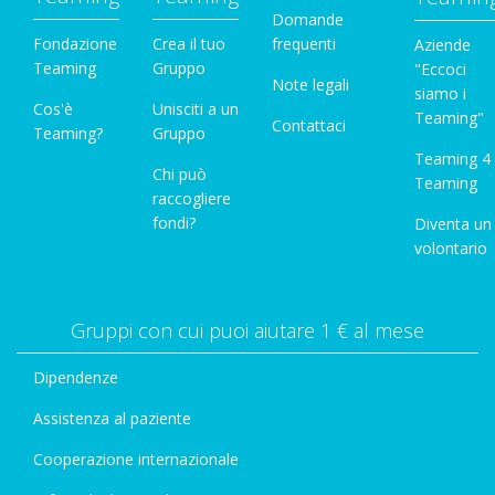
Domande
Fondazione
Crea il tuo
frequenti
Aziende
Teaming
Gruppo
"Eccoci
Note legali
siamo i
Cos'è
Unisciti a un
Teaming"
Contattaci
Teaming?
Gruppo
Teaming 4
Chi può
Teaming
raccogliere
fondi?
Diventa un
volontario
Gruppi con cui puoi aiutare 1 € al mese
Dipendenze
Assistenza al paziente
Cooperazione internazionale