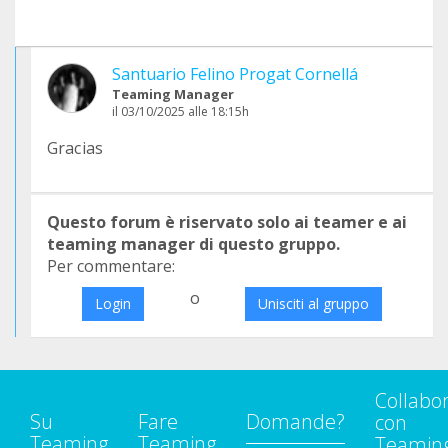
Santuario Felino Progat Cornellá
Teaming Manager
il 03/10/2025 alle 18:15h
Gracias
Questo forum è riservato solo ai teamer e ai
teaming manager di questo gruppo.
Per commentare:
o
Login
Unisciti al gruppo
Collabo
Su
Fare
Domande?
con
Teaming
Teaming
Teamin