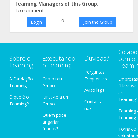
Teaming Managers of this Group.
To comment:
o
Login
Join the Group
Colabo
Sobre o
Executando
Dúvidas?
com o
Teaming
o Teaming
Teami
Perguntas
A Fundação
Cria o teu
Frequentes
Empresas
Teaming
Grupo
"Here we
Aviso legal
are
O que é o
Junta-te a um
Teaming"
Contacta-
Teaming?
Grupo
nos
Teaming 
Quem pode
Teaming
angariar
fundos?
Torna-te
voluntário