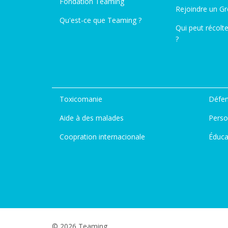
Fondation Teaming
Rejoindre un G
Qu'est-ce que Teaming ?
Qui peut récolt
?
Toxicomanie
Défen
Aide à des malades
Perso
Coopration internacionale
Éduca
© 2026 Teaming