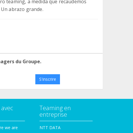
tro teaming, a medida que recaudemos
. Un abrazo grande.
nagers du Groupe.
S'inscrire
 avec
Teaming en
entreprise
re we are
NTT DATA