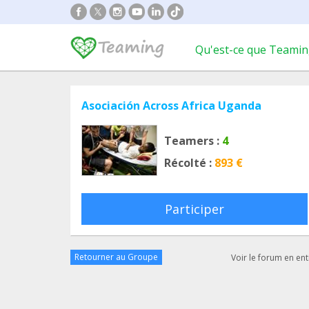
Qu'est-ce que Teamin
Asociación Across Africa Uganda
Teamers :
4
Récolté :
893 €
Participer
Retourner au Groupe
Voir le forum en ent