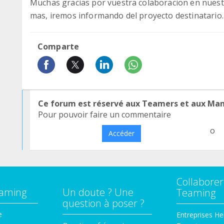
Muchas gracias por vuestra colaboracion en nues
mas, iremos informando del proyecto destinatario
Comparte
Ce forum est réservé aux Teamers et aux Ma
Pour pouvoir faire un commentaire
o
Accéder
Collaborer
eaming
Un doute ? Une
Teaming
question à poser ?
e
Entreprises He