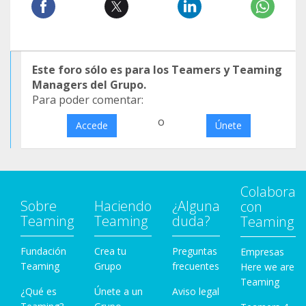
Este foro sólo es para los Teamers y Teaming
Managers del Grupo.
Para poder comentar:
o
Accede
Únete
Colabora
Sobre
Haciendo
¿Alguna
con
Teaming
Teaming
duda?
Teaming
Fundación
Crea tu
Preguntas
Empresas
Teaming
Grupo
frecuentes
Here we are
Teaming
¿Qué es
Únete a un
Aviso legal