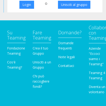
o
Login
Unisciti al gruppo
Collabo
Su
Fare
Domande?
con
Teaming
Teaming
Teamin
Domande
Fondazione
Crea il tuo
frequenti
Aziende
Teaming
Gruppo
"Eccoci
Note legali
siamo i
Cos'è
Unisciti a un
Teaming"
Contattaci
Teaming?
Gruppo
Teaming 4
Chi può
Teaming
raccogliere
fondi?
Diventa un
volontario