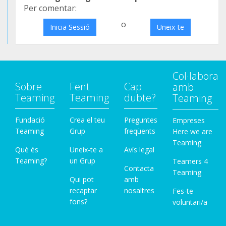
Per comentar:
o
Inicia Sessió
Uneix-te
Col·labora
Sobre
Fent
Cap
amb
Teaming
Teaming
dubte?
Teaming
Fundació
Crea el teu
Preguntes
Empreses
Teaming
Grup
freqüents
Here we are
Teaming
Què és
Uneix-te a
Avís legal
Teaming?
un Grup
Teamers 4
Contacta
Teaming
Qui pot
amb
recaptar
nosaltres
Fes-te
fons?
voluntari/a