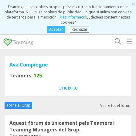
×
Teaming utiliza cookies propias para el correcto funcionamiento de la
plataforma. NO utiliza cookies de publicidad. Lo que sí utiliza son cookies
de terceros para la medición (
Més informació
), ¿deseas consentir estas
cookies?
Aceptar
Rechazar
☰
Ava Compiègne
Teamers:
125
Uneix-te
Torna al Grup
Veure tot el fòrum
Aquest fòrum és únicament pels Teamers i
Teaming Managers del Grup.