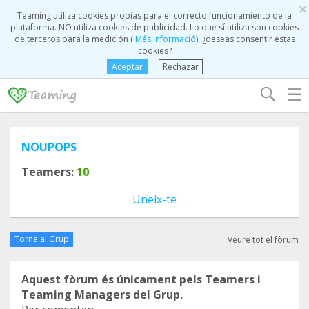
×
Teaming utiliza cookies propias para el correcto funcionamiento de la
plataforma. NO utiliza cookies de publicidad. Lo que sí utiliza son cookies
de terceros para la medición (
Més informació
), ¿deseas consentir estas
cookies?
Aceptar
Rechazar
☰
NOUPOPS
Teamers:
10
Uneix-te
Torna al Grup
Veure tot el fòrum
Aquest fòrum és únicament pels Teamers i
Teaming Managers del Grup.