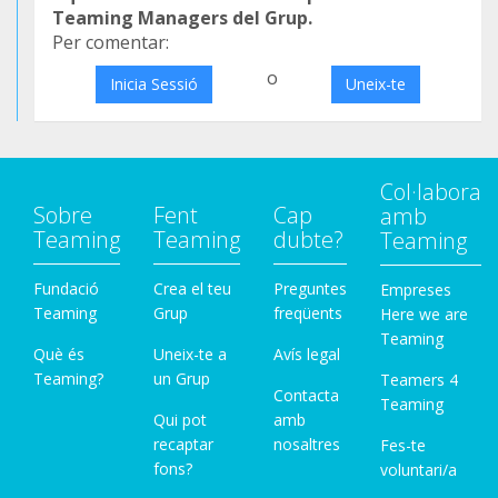
Teaming Managers del Grup.
Per comentar:
o
Inicia Sessió
Uneix-te
Col·labora
Sobre
Fent
Cap
amb
Teaming
Teaming
dubte?
Teaming
Fundació
Crea el teu
Preguntes
Empreses
Teaming
Grup
freqüents
Here we are
Teaming
Què és
Uneix-te a
Avís legal
Teaming?
un Grup
Teamers 4
Contacta
Teaming
Qui pot
amb
recaptar
nosaltres
Fes-te
fons?
voluntari/a