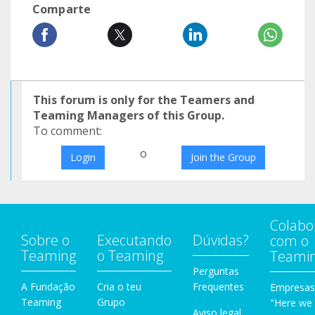
Comparte
This forum is only for the Teamers and
Teaming Managers of this Group.
To comment:
o
Login
Join the Group
Colabo
Sobre o
Executando
Dúvidas?
com o
Teaming
o Teaming
Teami
Perguntas
A Fundação
Cria o teu
Frequentes
Empresas
Teaming
Grupo
"Here we
Aviso legal