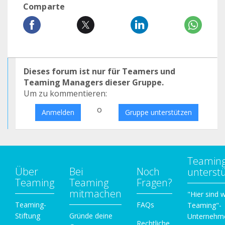
Comparte
Dieses forum ist nur für Teamers und
Teaming Managers dieser Gruppe.
Um zu kommentieren:
o
Anmelden
Gruppe unterstützen
Teamin
Über
Bei
Noch
unterst
Teaming
Teaming
Fragen?
mitmachen
"Hier sind w
Teaming-
FAQs
Teaming"-
Stiftung
Gründe deine
Unternehm
Rechtliche