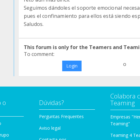
Seguimos dándoles el soporte emocional necesar
pues el confinamiento para ellos está siendo es
Saludos.
This forum is only for the Teamers and Teami
To comment:
o
Login
Colabora 
 o
Dúvidas?
Teaming
Perguntas Frequentes
Empresas "Her
o
Teaming"
Aviso legal
Grupo
Teaming 4 Te
Contacta-nos