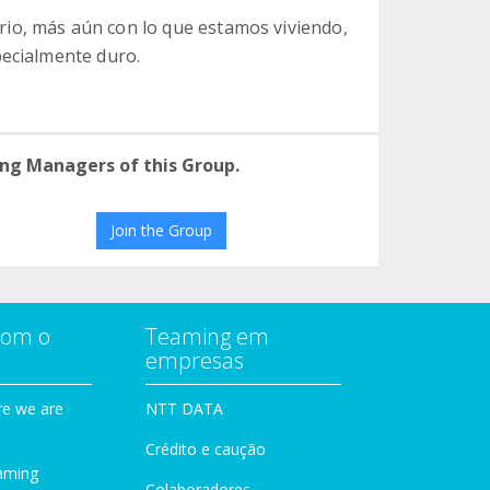
io, más aún con lo que estamos viviendo,
pecialmente duro.
ng Managers of this Group.
Join the Group
com o
Teaming em
empresas
e we are
NTT DATA
Crédito e caução
aming
Colaboradores