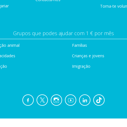
ariar
Torna-te volun
Grupos que podes ajudar com 1 € por mês
ção animal
Famílias
acidades
Crianças e jovens
ação
Imigração