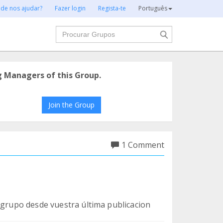
 de nos ajudar?
Fazer login
Regista-te
Português
Procurar
g Managers of this Group.
Join the Group
1 Comment
 grupo desde vuestra última publicacion