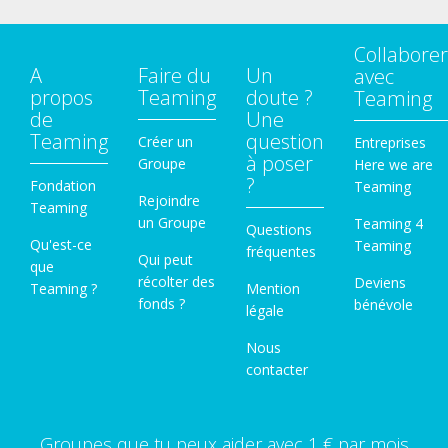
Collaborer
A
Faire du
Un
avec
propos
Teaming
doute ?
Teaming
de
Une
Teaming
question
Créer un
Entreprises
à poser
Groupe
Here we are
?
Fondation
Teaming
Rejoindre
Teaming
un Groupe
Teaming 4
Questions
Qu'est-ce
Teaming
fréquentes
Qui peut
que
récolter des
Deviens
Teaming ?
Mention
fonds ?
bénévole
légale
Nous
contacter
Groupes que tu peux aider avec 1 € par mois