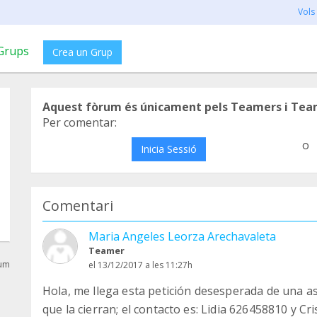
Vols
Grups
Crea un Grup
Aquest fòrum és únicament pels Teamers i Tea
Per comentar:
o
Inicia Sessió
Comentari
Maria Angeles Leorza Arechavaleta
Teamer
rum
el 13/12/2017 a les 11:27h
Hola, me llega esta petición desesperada de una
que la cierran; el contacto es: Lidia 626458810 y C