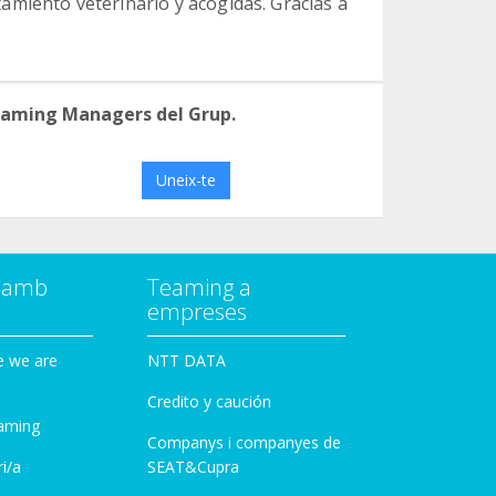
miento veterinario y acogidas. Gracias a
eaming Managers del Grup.
Uneix-te
a amb
Teaming a
empreses
e we are
NTT DATA
Credito y caución
aming
Companys i companyes de
i/a
SEAT&Cupra