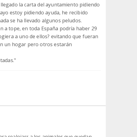
llegado la carta del ayuntamiento pidiendo
mayo estoy pidiendo ayuda, he recibido
ada se ha llevado algunos peludos.
n a tope, en toda España podría haber 29
ogiera a uno de ellos? evitando que fueran
an un hogar pero otros estarán
tadas."
ara realojarr a los animales que quedan.