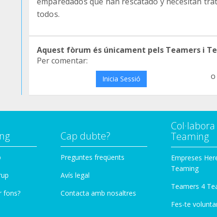
emparedados que han rescatado y necesitan trata
todos.
Aquest fòrum és únicament pels Teamers i T
Per comentar:
o
Inicia Sessió
Col·labor
ng
Cap dubte?
Teaming
p
Preguntes freqüents
Empreses Her
Teaming
rup
Avís legal
Teamers 4 Te
r fons?
Contacta amb nosaltres
Fes-te voluntar