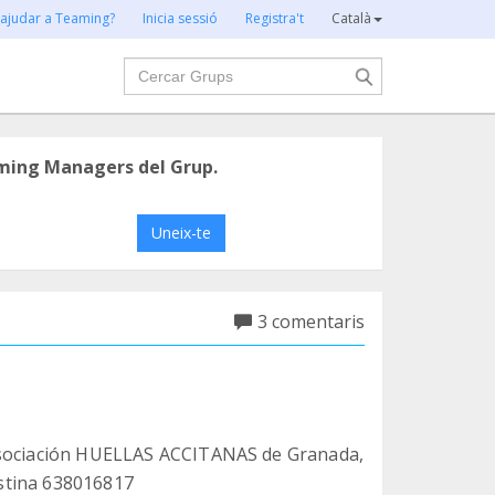
 ajudar a Teaming?
Inicia sessió
Registra't
Català
Cercar
ming Managers del Grup.
Uneix-te
3 comentaris
 asociación HUELLAS ACCITANAS de Granada,
ristina 638016817