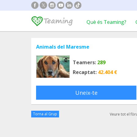
Què és Teaming?
Animals del Maresme
Teamers:
289
Recaptat:
42.404 €
Uneix-te
Torna al Grup
Veure tot el fò