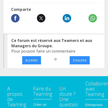
Comparte
Ce forum est réservé aux Teamers et aux
Managers du Groupe.
Pour pouvoir faire un commentaire
o
Accéder
S'inscrire
Collaborer
A
Faire du
Un
avec
propos
Teaming
doute ?
Teaming
de
Une
Teaming
question
Créer un
Entreprises