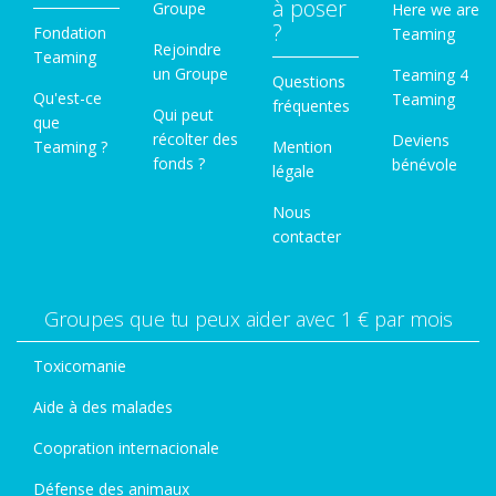
à poser
Groupe
Here we are
?
Fondation
Teaming
Rejoindre
Teaming
un Groupe
Teaming 4
Questions
Qu'est-ce
Teaming
fréquentes
Qui peut
que
récolter des
Deviens
Teaming ?
Mention
fonds ?
bénévole
légale
Nous
contacter
Groupes que tu peux aider avec 1 € par mois
Toxicomanie
Aide à des malades
Coopration internacionale
Défense des animaux