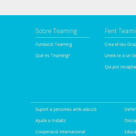
Sobre Teaming
Fent Teami
Fundació Teaming
Crea el teu Gru
Què és Teaming?
Uneix-te a un G
Qui pot recapta
Suport a persones amb adicció
Defen
Ajuda a malalts
Disca
Cooperació Internacional
Educa