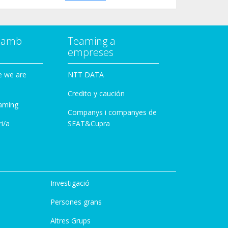
a amb
Teaming a
empreses
e we are
NTT DATA
Credito y caución
aming
Companys i companyes de
i/a
SEAT&Cupra
Investigació
Persones grans
Altres Grups