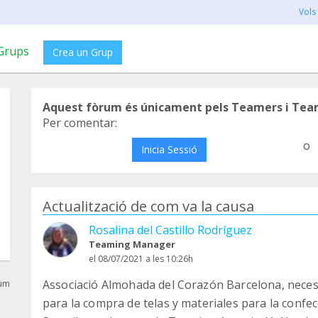
Vols
Grups
Crea un Grup
Aquest fòrum és únicament pels Teamers i Tea
Per comentar:
o
Inicia Sessió
Actualització de com va la causa
Rosalina del Castillo Rodríguez
Teaming Manager
el 08/07/2021 a les 10:26h
Associació Almohada del Corazón Barcelona, neces
rum
para la compra de telas y materiales para la confe