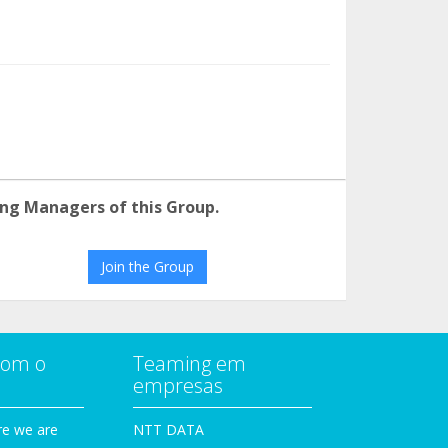
ng Managers of this Group.
Join the Group
com o
Teaming em
empresas
e we are
NTT DATA