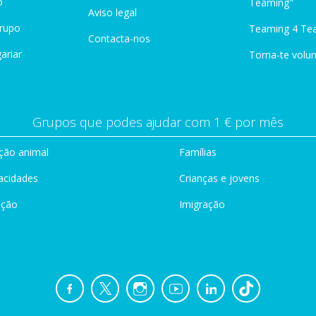
o
Teaming"
Aviso legal
Grupo
Teaming 4 Te
Contacta-nos
ariar
Torna-te volun
Grupos que podes ajudar com 1 € por mês
ção animal
Famílias
acidades
Crianças e jovens
ação
Imigração