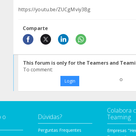
https://youtu.be/ZUCgMviy3Bg
Comparte
This forum is only for the Teamers and Teami
To comment:
o
Login
Colabora 
 o
Dúvidas?
Teaming
Perguntas Frequentes
Empresas "Her