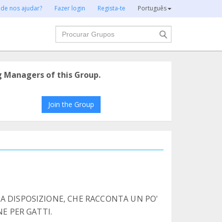
 de nos ajudar?
Fazer login
Regista-te
Português
Procurar
g Managers of this Group.
Join the Group
A DISPOSIZIONE, CHE RACCONTA UN PO'
NE PER GATTI.