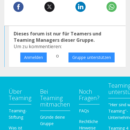
Dieses forum ist nur für Teamers und
Teaming Managers dieser Gruppe.
Um zu kommentieren:
o
Anmelden
Gruppe unterstützen
Teamin
Über
Bei
Noch
unterst
Teaming
Teaming
Fragen?
mitmachen
"Hier sind w
Teaming-
FAQs
Teaming"-
Stiftung
Gründe deine
Unternehm
Rechtliche
Gruppe
Was ist
Hinweise
Teaming 4