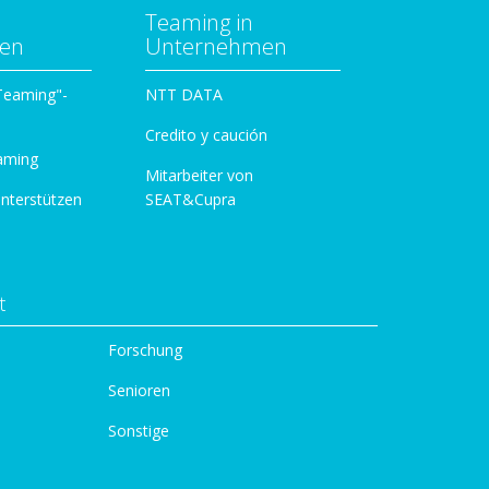
Teaming in
zen
Unternehmen
 Teaming"-
NTT DATA
Credito y caución
aming
Mitarbeiter von
unterstützen
SEAT&Cupra
t
Forschung
Senioren
Sonstige