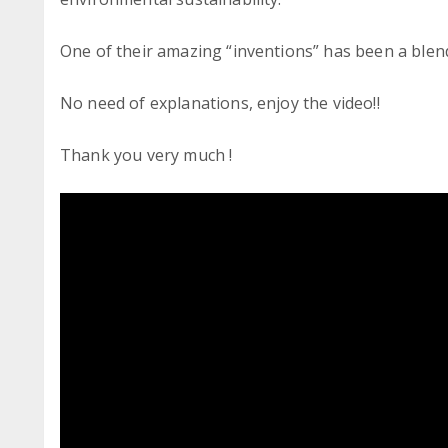
One of their amazing “inventions” has been a blend
No need of explanations, enjoy the video!!
Thank you very much !