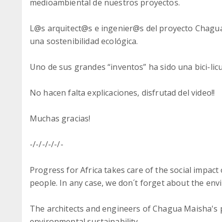
medioambiental de nuestros proyectos.
L@s arquitect@s e ingenier@s del proyecto Chagu
una sostenibilidad ecológica.
Uno de sus grandes “inventos” ha sido una bici-licu
No hacen falta explicaciones, disfrutad del video!!
Muchas gracias!
-/-/-/-/-/-
Progress for Africa takes care of the social impact
people. In any case, we don´t forget about the env
The architects and engineers of Chagua Maisha's 
environmental sustainability.