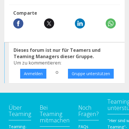
Comparte
Dieses forum ist nur für Teamers und
Teaming Managers dieser Gruppe.
Um zu kommentieren:
o
Anmelden
Gruppe unterstützen
Teamin
Über
Bei
Noch
unterst
Teaming
Teaming
Fragen?
mitmachen
"Hier sind w
Teaming-
FAQs
Teaming"-