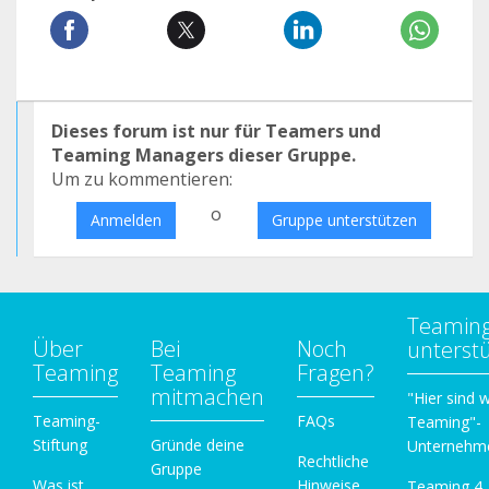
Dieses forum ist nur für Teamers und
Teaming Managers dieser Gruppe.
Um zu kommentieren:
o
Anmelden
Gruppe unterstützen
Teamin
Über
Bei
Noch
unterst
Teaming
Teaming
Fragen?
mitmachen
"Hier sind w
Teaming-
FAQs
Teaming"-
Stiftung
Gründe deine
Unternehm
Rechtliche
Gruppe
Was ist
Hinweise
Teaming 4