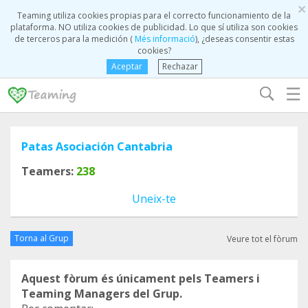
×
Teaming utiliza cookies propias para el correcto funcionamiento de la
plataforma. NO utiliza cookies de publicidad. Lo que sí utiliza son cookies
de terceros para la medición (
Més informació
), ¿deseas consentir estas
cookies?
Aceptar
Rechazar
☰
Patas Asociación Cantabria
Teamers:
238
Uneix-te
Torna al Grup
Veure tot el fòrum
Aquest fòrum és únicament pels Teamers i
Teaming Managers del Grup.