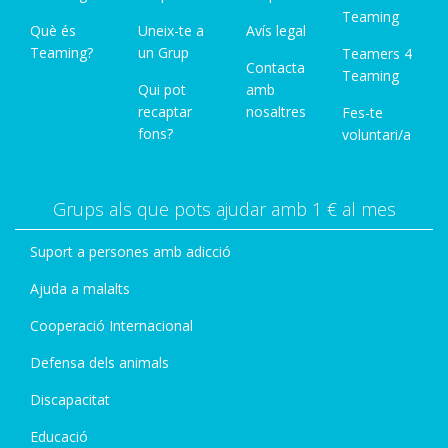
Teaming
Què és
Uneix-te a
Avís legal
Teaming?
un Grup
Teamers 4
Contacta
Teaming
Qui pot
amb
recaptar
nosaltres
Fes-te
fons?
voluntari/a
Grups als que pots ajudar amb 1 € al mes
Suport a persones amb adicció
Ajuda a malalts
Cooperació Internacional
Defensa dels animals
Discapacitat
Educació