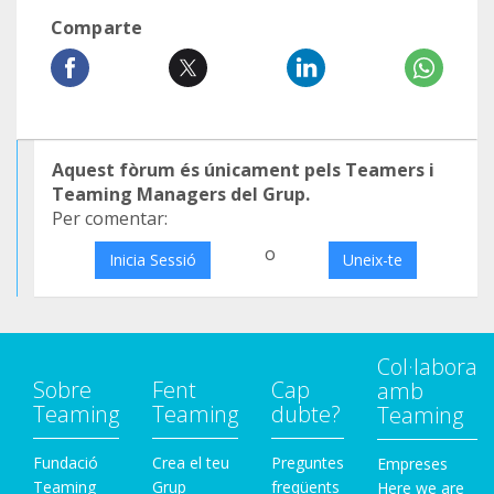
Comparte
Aquest fòrum és únicament pels Teamers i
Teaming Managers del Grup.
Per comentar:
o
Inicia Sessió
Uneix-te
Col·labora
Sobre
Fent
Cap
amb
Teaming
Teaming
dubte?
Teaming
Fundació
Crea el teu
Preguntes
Empreses
Teaming
Grup
freqüents
Here we are