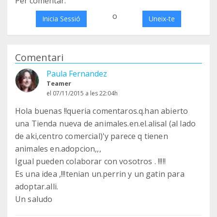
Per comentar:
o
Inicia Sessió
Uneix-te
Comentari
Paula Fernandez
Teamer
el 07/11/2015 a les 22:04h
Hola buenas !!queria comentaros.q.han abierto
una Tienda nueva de animales.en.el.alisal (al lado
de aki,centro comercial)'y parece q tienen
animales en.adopcion,,,
Igual pueden colaborar con vosotros . !!!!!
Es una idea ,!!!tenian un.perrin y un gatin para
adoptar.alli.
Un saludo