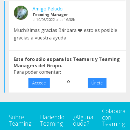
Amigo Peludo
Teaming Manager
el 10/08/2022 a las 16:38h
Muchísimas gracias Bárbara ❤️ esto es posible
gracias a vuestra ayuda
Este foro sólo es para los Teamers y Teaming
Managers del Grupo.
Para poder comentar:
o
Accede
Únete
Colabora
Sobre
Haciendo
¿Alguna
con
Teaming
Teaming
duda?
Teaming