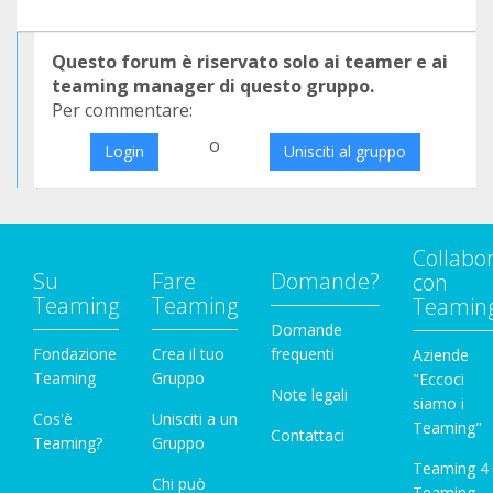
Questo forum è riservato solo ai teamer e ai
teaming manager di questo gruppo.
Per commentare:
o
Login
Unisciti al gruppo
Collabo
Su
Fare
Domande?
con
Teaming
Teaming
Teamin
Domande
Fondazione
Crea il tuo
frequenti
Aziende
Teaming
Gruppo
"Eccoci
Note legali
siamo i
Cos'è
Unisciti a un
Teaming"
Contattaci
Teaming?
Gruppo
Teaming 4
Chi può
Teaming