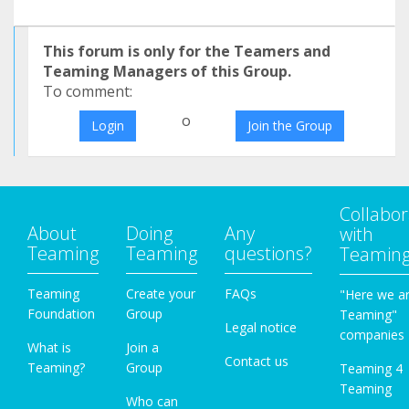
This forum is only for the Teamers and
Teaming Managers of this Group.
To comment:
o
Login
Join the Group
Collabor
About
Doing
Any
with
Teaming
Teaming
questions?
Teamin
Teaming
Create your
FAQs
"Here we a
Foundation
Group
Teaming"
Legal notice
companies
What is
Join a
Contact us
Teaming?
Group
Teaming 4
Teaming
Who can