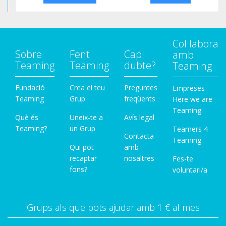
Col·labora
Sobre
Fent
Cap
amb
Teaming
Teaming
dubte?
Teaming
Fundació
Crea el teu
Preguntes
Empreses
Teaming
Grup
freqüents
Here we are
Teaming
Què és
Uneix-te a
Avís legal
Teaming?
un Grup
Teamers 4
Contacta
Teaming
Qui pot
amb
recaptar
nosaltres
Fes-te
fons?
voluntari/a
Grups als que pots ajudar amb 1 € al mes