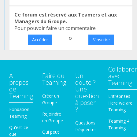
Ce forum est réservé aux Teamers et aux
Managers du Groupe.
Pour pouvoir faire un commentaire
o
Accéder
S'inscrire
Collaborer
A
Faire du
Un
avec
propos
Teaming
doute ?
Teaming
de
Une
Teaming
question
Créer un
Entreprises
à poser
Groupe
Here we are
?
Fondation
Teaming
Rejoindre
Teaming
un Groupe
Teaming 4
Questions
Qu'est-ce
Teaming
fréquentes
Qui peut
que