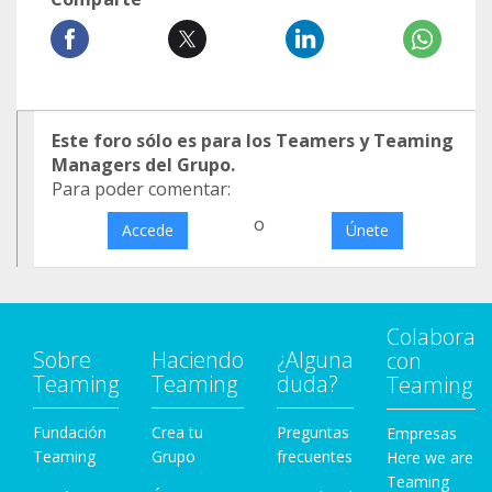
Este foro sólo es para los Teamers y Teaming
Managers del Grupo.
Para poder comentar:
o
Accede
Únete
Colabora
Sobre
Haciendo
¿Alguna
con
Teaming
Teaming
duda?
Teaming
Fundación
Crea tu
Preguntas
Empresas
Teaming
Grupo
frecuentes
Here we are
Teaming