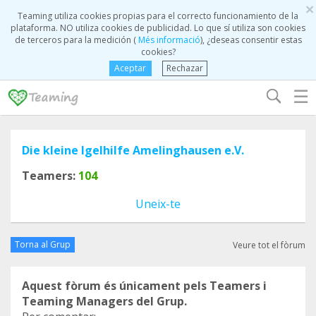
×
Teaming utiliza cookies propias para el correcto funcionamiento de la
plataforma. NO utiliza cookies de publicidad. Lo que sí utiliza son cookies
de terceros para la medición (
Més informació
), ¿deseas consentir estas
cookies?
Aceptar
Rechazar
☰
Die kleine Igelhilfe Amelinghausen e.V.
Teamers:
104
Uneix-te
Torna al Grup
Veure tot el fòrum
Aquest fòrum és únicament pels Teamers i
Teaming Managers del Grup.