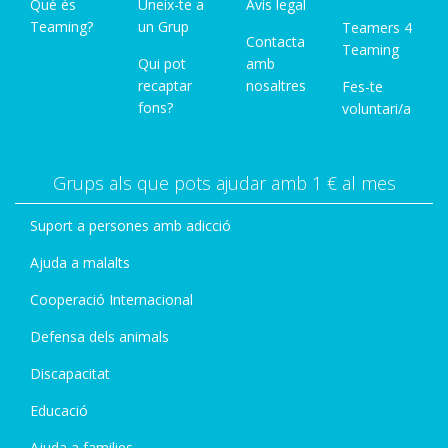
Què és
Uneix-te a
Avís legal
Teaming?
un Grup
Teamers 4
Contacta
Teaming
Qui pot
amb
recaptar
nosaltres
Fes-te
fons?
voluntari/a
Grups als que pots ajudar amb 1 € al mes
Suport a persones amb adicció
Ajuda a malalts
Cooperació Internacional
Defensa dels animals
Discapacitat
Educació
Ajuda a families