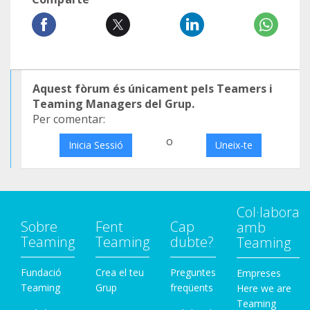
Aquest fòrum és únicament pels Teamers i
Teaming Managers del Grup.
Per comentar:
o
Inicia Sessió
Uneix-te
Col·labora
Sobre
Fent
Cap
amb
Teaming
Teaming
dubte?
Teaming
Fundació
Crea el teu
Preguntes
Empreses
Teaming
Grup
freqüents
Here we are
Teaming