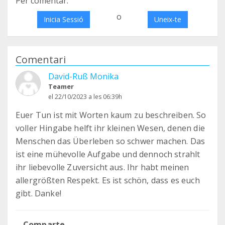
Per comentar:
o
Inicia Sessió
Uneix-te
Comentari
David-Ruß Monika
Teamer
el 22/10/2023 a les 06:39h
Euer Tun ist mit Worten kaum zu beschreiben. So
voller Hingabe helft ihr kleinen Wesen, denen die
Menschen das Überleben so schwer machen. Das
ist eine mühevolle Aufgabe und dennoch strahlt
ihr liebevolle Zuversicht aus. Ihr habt meinen
allergrößten Respekt. Es ist schön, dass es euch
gibt. Danke!
Comparte