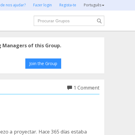
 de nos ajudar?
Fazer login
Regista-te
Português
Procurar
g Managers of this Group.
Join the Group
1 Comment
ezo a proyectar. Hace 365 días estaba