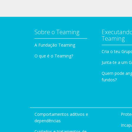
Sobre o Teaming
Executando
Teaming
A Fundação Teaming
Cria o teu Grup
O que é o Teaming?
Junta-te a um 
Quem pode ang
fundos?
Comportamentos aditivos e
Prote
dependências
Incap
Cuidados e tratamentos de