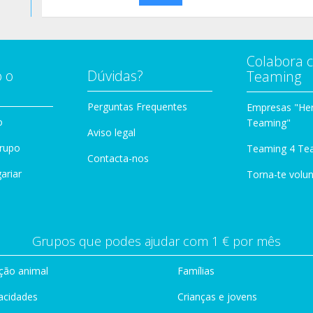
Colabora 
 o
Dúvidas?
Teaming
Perguntas Frequentes
Empresas "Her
o
Teaming"
Aviso legal
Grupo
Teaming 4 Te
Contacta-nos
ariar
Torna-te volun
Grupos que podes ajudar com 1 € por mês
ção animal
Famílias
acidades
Crianças e jovens