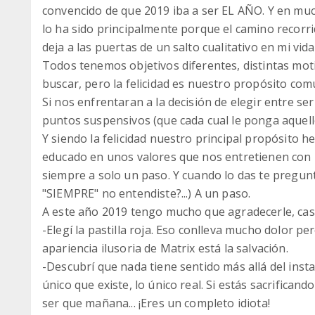
convencido de que 2019 iba a ser EL AÑO. Y en muc
lo ha sido principalmente porque el camino recorri
deja a las puertas de un salto cualitativo en mi vid
Todos tenemos objetivos diferentes, distintas mot
buscar, pero la felicidad es nuestro propósito com
Si nos enfrentaran a la decisión de elegir entre ser f
puntos suspensivos (que cada cual le ponga aquell
Y siendo la felicidad nuestro principal propósito
educado en unos valores que nos entretienen con l
siempre a solo un paso. Y cuando lo das te pregunta
"SIEMPRE" no entendiste?...) A un paso.
A este año 2019 tengo mucho que agradecerle, cas
-Elegí la pastilla roja. Eso conlleva mucho dolor p
apariencia ilusoria de Matrix está la salvación.
-Descubrí que nada tiene sentido más allá del ins
único que existe, lo único real. Si estás sacrifican
ser que mañana... ¡Eres un completo idiota!