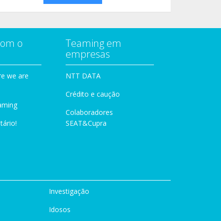
com o
Teaming em
empresas
e we are
NTT DATA
Crédito e caução
aming
Colaboradores
tário!
SEAT&Cupra
Investigação
Idosos