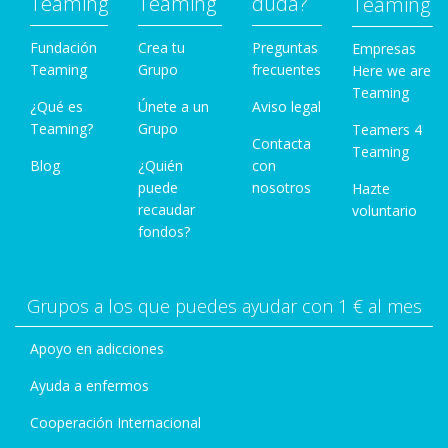
Teaming
Teaming
duda?
Teaming
Fundación
Crea tu
Preguntas
Empresas
Teaming
Grupo
frecuentes
Here we are
Teaming
¿Qué es
Únete a un
Aviso legal
Teaming?
Grupo
Teamers 4
Contacta
Teaming
Blog
¿Quién
con
puede
nosotros
Hazte
recaudar
voluntario
fondos?
Grupos a los que puedes ayudar con 1 € al mes
Apoyo en adicciones
Ayuda a enfermos
Cooperación Internacional