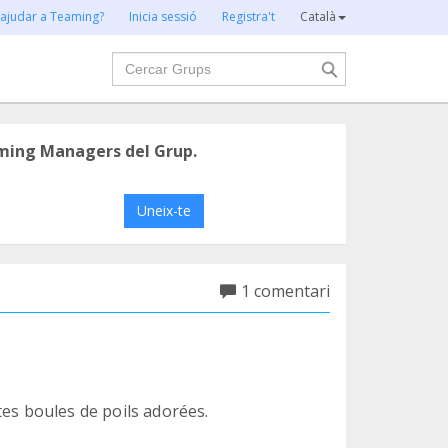
 ajudar a Teaming?
Inicia sessió
Registra't
Català
Cercar
ming Managers del Grup.
Uneix-te
1 comentari
tes boules de poils adorées.