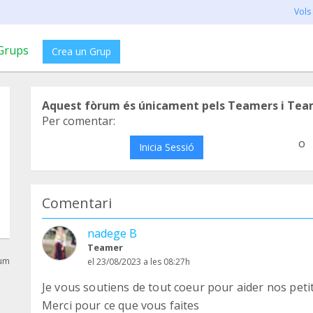
Vols
Grups
Crea un Grup
Aquest fòrum és únicament pels Teamers i Tea
Per comentar:
o
Inicia Sessió
Comentari
nadege B
Teamer
rum
el 23/08/2023 a les 08:27h
Je vous soutiens de tout coeur pour aider nos peti
Merci pour ce que vous faites