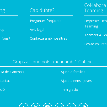
Col·labor
ng
Cap dubte?
Teaming
p
Preguntes freqüents
Empreses Her
Teaming
rup
Avís legal
Teamers 4 Te
r fons?
Contacta amb nosaltres
Fes-te voluntar
Grups als que pots ajudar amb 1 € al mes
sa dels animals
Ajuda a families
pacitat
Ajuda a nens i joves
ció
Immigració