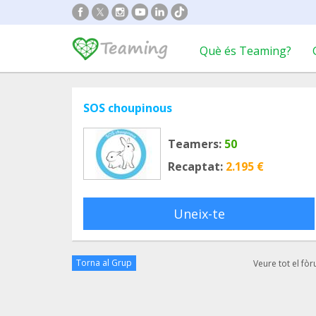
Què és Teaming?
SOS choupinous
Teamers:
50
Recaptat:
2.195 €
Uneix-te
Torna al Grup
Veure tot el fò