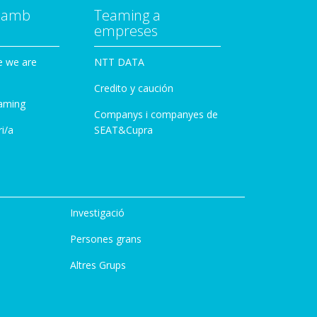
a amb
Teaming a
empreses
e we are
NTT DATA
Credito y caución
aming
Companys i companyes de
i/a
SEAT&Cupra
Investigació
Persones grans
Altres Grups