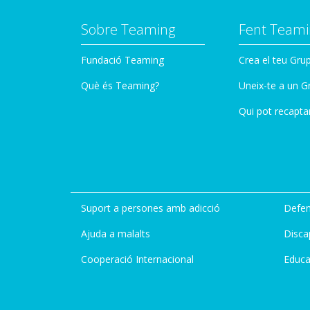
Sobre Teaming
Fent Teami
Fundació Teaming
Crea el teu Gru
Què és Teaming?
Uneix-te a un G
Qui pot recapta
Suport a persones amb adicció
Defen
Ajuda a malalts
Disca
Cooperació Internacional
Educa