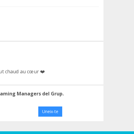
ut chaud au cœur ❤️
eaming Managers del Grup.
Uneix-te