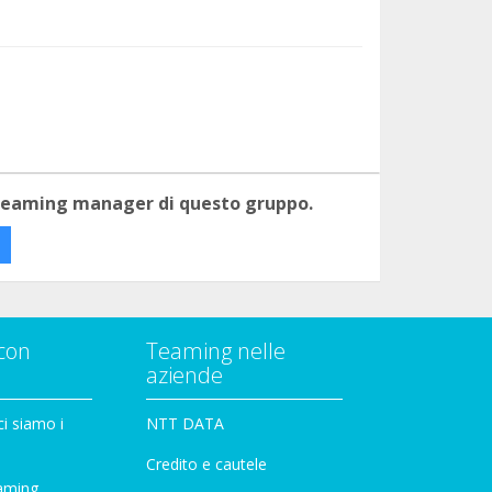
 teaming manager di questo gruppo.
con
Teaming nelle
aziende
i siamo i
NTT DATA
Credito e cautele
aming