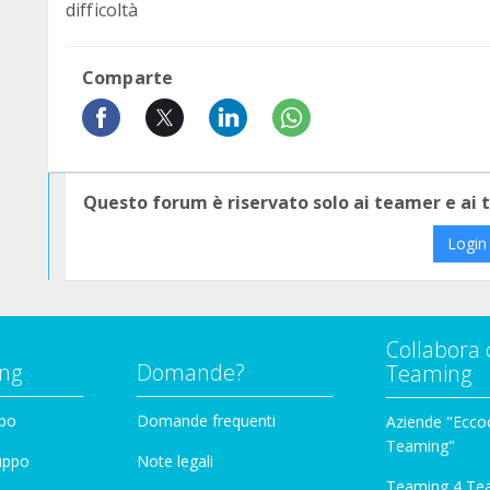
difficoltà
Comparte
Questo forum è riservato solo ai teamer e ai
Login
Collabora 
ng
Domande?
Teaming
ppo
Domande frequenti
Aziende "Eccoc
Teaming"
ruppo
Note legali
Teaming 4 Te