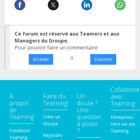
Ce forum est réservé aux Teamers et aux
Managers du Groupe.
Pour pouvoir faire un commentaire
o
Accéder
S'inscrire
Collaborer
A
Faire du
Un
avec
propos
Teaming
doute ?
Teaming
de
Une
Teaming
question
Créer un
Entreprises
à poser
Groupe
Here we are
?
Fondation
Teaming
Rejoindre
Teaming