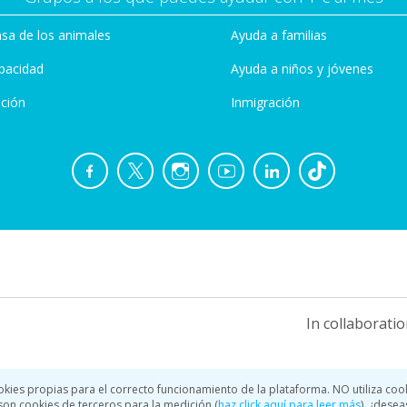
sa de los animales
Ayuda a familias
pacidad
Ayuda a niños y jóvenes
ción
Inmigración
In collaboratio
okies propias para el correcto funcionamiento de la plataforma. NO utiliza coo
a son cookies de terceros para la medición (
haz click aquí para leer más
), ¿desea