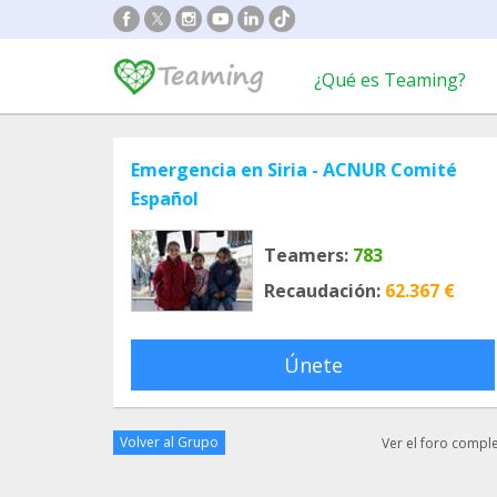
¿Qué es Teaming?
Emergencia en Siria - ACNUR Comité
Español
Teamers:
783
Recaudación:
62.367 €
Únete
Volver al Grupo
Ver el foro compl