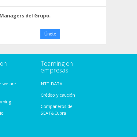
 Managers del Grupo.
Únete
con
Teaming en
empresas
e we are
NTT DATA
Crédito y caución
aming
Compañeros de
io
SEAT&Cupra