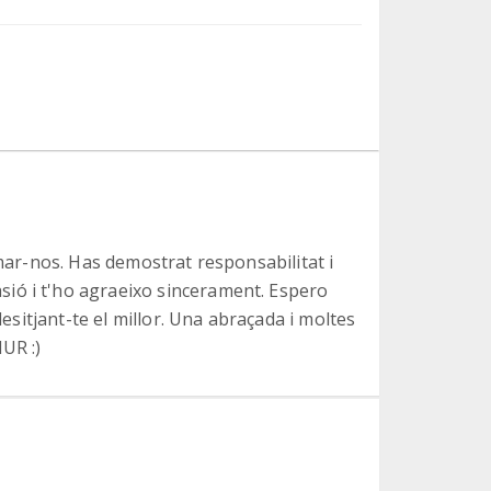
rmar-nos. Has demostrat responsabilitat i
ió i t'ho agraeixo sincerament. Espero
desitjant-te el millor. Una abraçada i moltes
UR :)