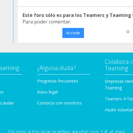
Este foro sólo es para los Teamers y Teaming
Para poder comentar:
o
Accede
Colabora 
Teaming
¿Alguna duda?
Teaming
Preguntas frecuentes
Empresas Her
Teaming
po
Aviso legal
Teamers 4 Te
ecaudar
Contacta con nosotros
Hazte voluntar
Grupos a los que puedes ayudar con 1 € al mes