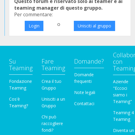
Questo forum è riservato solo ai teamer e ai
teaming manager di questo gruppo.
Per commentare:
o
Login
Unisciti al gruppo
Collabo
Su
Fare
Domande?
con
Teaming
Teaming
Teamin
Domande
Fondazione
Crea il tuo
frequenti
Aziende
Teaming
Gruppo
"Eccoci
Note legali
siamo i
Cos'è
Unisciti a un
Teaming"
Contattaci
Teaming?
Gruppo
Teaming 4
Chi può
Teaming
raccogliere
fondi?
Diventa un