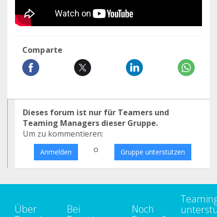
Comparte
Dieses forum ist nur für Teamers und
Teaming Managers dieser Gruppe.
Um zu kommentieren:
o
Anmelden
Gruppe unterstützen
Teamin
Über
Bei
Noch
unterst