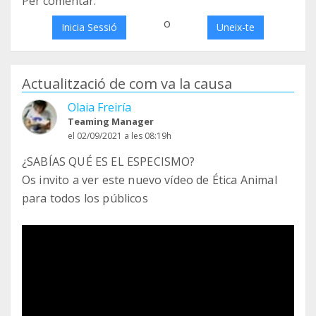
Per comentar:
o
Inicia Sessió
Uneix-te
Actualització de com va la causa
Olaia Freiría
Teaming Manager
el 02/09/2021 a les 08:19h
¿SABÍAS QUÉ ES EL ESPECISMO?
Os invito a ver este nuevo vídeo de Ética Animal
para todos los públicos