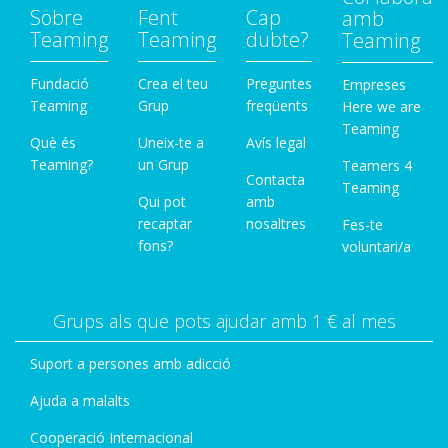
Sobre
Fent
Cap
amb
Teaming
Teaming
dubte?
Teaming
Fundació
Crea el teu
Preguntes
Empreses
Teaming
Grup
freqüents
Here we are
Teaming
Què és
Uneix-te a
Avís legal
Teaming?
un Grup
Teamers 4
Contacta
Teaming
Qui pot
amb
recaptar
nosaltres
Fes-te
fons?
voluntari/a
Grups als que pots ajudar amb 1 € al mes
Suport a persones amb adicció
Ajuda a malalts
Cooperació Internacional