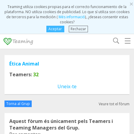
×
Teaming utiliza cookies propias para el correcto funcionamiento de la
plataforma. NO utiliza cookies de publicidad. Lo que sí utiliza son cookies
de terceros para la medición (
Més informació
), ¿deseas consentir estas
cookies?
Aceptar
Rechazar
☰
Ética Animal
Teamers:
32
Uneix-te
Torna al Grup
Veure tot el fòrum
Aquest fòrum és únicament pels Teamers i
Teaming Managers del Grup.