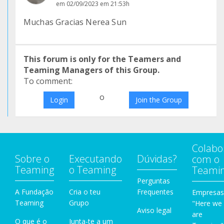
em 02/09/2023 em 21:53h
Muchas Gracias Nerea Sun
This forum is only for the Teamers and
Teaming Managers of this Group.
To comment:
o
Login
Join the Group
Colabo
Sobre o
Executando
Dúvidas?
com o
Teaming
o Teaming
Teami
Perguntas
A Fundação
Cria o teu
Frequentes
Empresas
Teaming
Grupo
"Here we
Aviso legal
are
O que é o
Junta-te a um